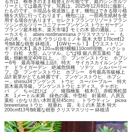
る方は、根巻きのまま植替えが可能です。庭のシンボルツ
リーとしては最高です。写真は、2025年12月8日に撮影し
たものです。※現品を発送致します。梱包はできる限り植
物を大切に行っております。梱包には、一部再生紙材を使
用する場合があります。セレクトプランツリゾートプラン
ツシンボルツリーコニファープンゲンス トウヒガーデン
プランツ庭木植木。楽天市場】モミの木 苗の通販。。コ
ーカスモミ abies nordmanniana クリスマスツリー も
みの木。モミの木 ウラジロモミノキ 苗木 大型 170cm❗12
号❗綺麗な樹形 鉢植済。【GWセール！】【ウエストリン
ギアの大木】高さ120㎝前後‼️横幅110cm‼️現物。ハクショ
ウ 白松 大型。ムツマル。じ*ぱ様 銀八房五葉松『盆
栽』樹齢推定40年以上。。① プンゲンストウヒ ホプシ
ー8号 最高等級極上品‼️。特大 サイカスカイルンシア
ナ ドライガーデン 絶滅危惧種 ソテツ シルバーリー
フ。③ プンゲンストウヒ ホプシー 8号最高等級極上
品‼️ 新芽がとても綺麗です。プンゲンストウヒ ホプシ
ー。shirou34プンゲンス トウヒ スーパーブルー 特大
苗木最高等級。プンゲンストウヒ エディス。チャボヒ
バ ／ ちゃぼひば ／ 矮鶏檜葉 植木①。赤蝦夷松苗
木 1メートル未満 緑色の葉。中型松 針葉樹。八房五
葉松（かなり古い木幹直径45cm）。トラウティン picea
breweriana トウヒ 枝垂れ 苗。モミの木 苗木 特大
200cm❗13号❗綺麗な樹形 クリスマスツリー 鉢植済