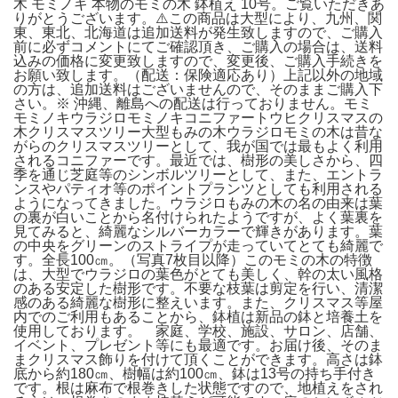
木 モミノキ 本物のモミの木 鉢植え 10号。ご覧いただきあ
りがとうございます。⚠️この商品は大型により、九州、関
東、東北、北海道は追加送料が発生致しますので、ご購入
前に必ずコメントにてご確認頂き、ご購入の場合は、送料
込みの価格に変更致しますので、変更後、ご購入手続きを
お願い致します。（配送：保険適応あり）上記以外の地域
の方は、追加送料はございませんので、そのままご購入下
さい。※ 沖縄、離島への配送は行っておりません。モミ
モミノキウラジロモミノキコニファートウヒクリスマスの
木クリスマスツリー大型もみの木ウラジロモミの木は昔な
がらのクリスマスツリーとして、我が国では最もよく利用
されるコニファーです。最近では、樹形の美しさから、四
季を通じ芝庭等のシンボルツリーとして、また、エントラ
ンスやパティオ等のポイントプランツとしても利用される
ようになってきました。ウラジロもみの木の名の由来は葉
の裏が白いことから名付けられたようですが、よく葉裏を
見てみると、綺麗なシルバーカラーで輝きがあります。葉
の中央をグリーンのストライプが走っていてとても綺麗で
す。全長100㎝。（写真7枚目以降）このモミの木の特徴
は、大型でウラジロの葉色がとても美しく、幹の太い風格
のある安定した樹形です。不要な枝葉は剪定を行い、清潔
感のある綺麗な樹形に整えいます。また、クリスマス等屋
内でのご利用もあることから、鉢植は新品の鉢と培養土を
使用しております。 家庭、学校、施設、サロン、店舗、
イベント、プレゼント等にも最適です。お届け後、そのま
まクリスマス飾りを付けて頂くことができます。高さは鉢
底から約180㎝、樹幅は約100㎝、鉢は13号の持ち手付き
です。根は麻布で根巻きした状態ですので、地植えをされ