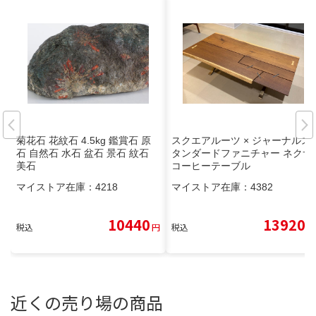
菊花石 花紋石 4.5kg 鑑賞石 原
スクエアルーツ × ジャーナルス
石 自然石 水石 盆石 景石 紋石
タンダードファニチャー ネクサ
美石
コーヒーテーブル
マイストア在庫：
4218
マイストア在庫：
4382
10440
13920
税込
円
税込
円
近くの売り場の商品