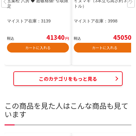
五葉松 八房 ◆ 超破格値! 引取限
イヌマキ（3本立ち高さ約３メイ
定
トル）
マイストア在庫：
3139
マイストア在庫：
3998
41340
45050
税込
円
税込
円
カートに入れる
カートに入れる
このカテゴリをもっと見る
この商品を見た人はこんな商品も見て
います